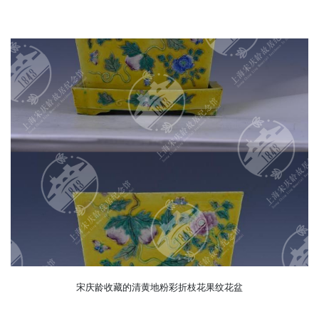
宋庆龄收藏的清黄地粉彩折枝花果纹花盆