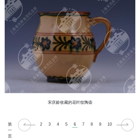
宋庆龄收藏的花叶纹陶壶
第
2
3
4
5
6
7
8
9
10
一
页