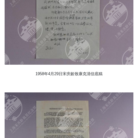
1958年4月29日宋庆龄致康克清信底稿