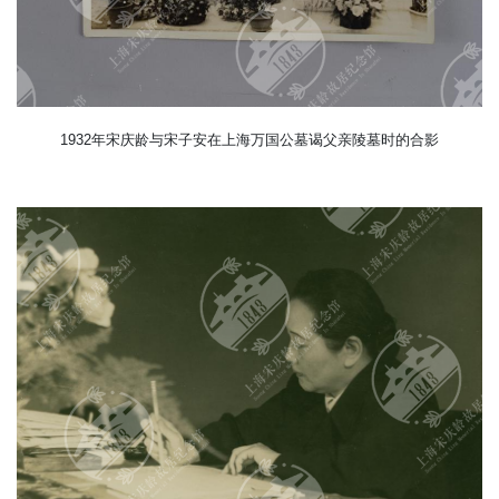
1932年宋庆龄与宋子安在上海万国公墓谒父亲陵墓时的合影