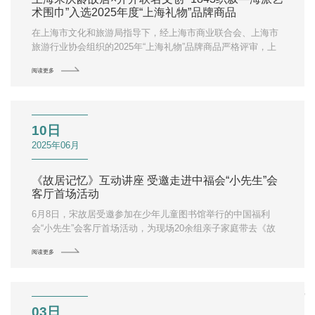
术围巾”入选2025年度“上海礼物”品牌商品
在上海市文化和旅游局指导下，经上海市商业联合会、上海市
旅游行业协会组织的2025年“上海礼物”品牌商品严格评审，上
海宋庆龄故居纪念馆与上海开开百货有限公司联名开发的
阅读更多
“1843织叙—海派艺术围巾” 成功入选为2025年度“上海礼物”品
牌商品。
10日
2025年06月
《故居记忆》互动讲座 受邀走进中福会“小先生”会
客厅首场活动
6月8日，宋故居受邀参加在少年儿童图书馆举行的中国福利
会“小先生”会客厅首场活动，为现场20余组亲子家庭带去《故
居记忆》互动讲座。
阅读更多
03日