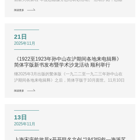
者负责人以时间为线，用一帧帧充满温度的照片，深情回顾
阅读更多
了“故居蓝”志愿服务队这一年来的点滴付出。每一张影像背
后，都是志愿者们默默坚守的身影，他们在讲解引导、活动协
助等不同岗位上，用微笑传递历史，用服务温暖人心。据统
计，2025年共901人次志愿者走进故居，累计服务时长近6500
21日
小时。他们不仅是历史的讲述者，更是温暖的传递者，在观众
与岁月之间架起一座座真诚的桥梁。
2025年11月
《1922至1923年孙中山在沪期间各地来电辑释》
简体字版新书发布暨学术沙龙活动 顺利举行
继2025年3月出版的繁体版《一九二二至一九二三年孙中山在
沪期间各地来电辑释》之后，简体字版于10月面世。11月10日
下午，由上海宋庆龄故居纪念馆主办、中华书局上海聚珍协办
阅读更多
的简体字版新书发布暨学术沙龙，在位于淮海中路1843号的上
海宋庆龄故居纪念馆多功能厅举行。本次活动特邀复旦大学历
史学系教授吴景平、上海大学历史学系教授廖大伟、上海社会
科学院近代史研究所研究员徐涛、巴金故居常务副馆长周立
13日
民、中国社会科学院近代史研究所副研究员潘建华五位嘉宾参
会，诸位专家学者分别从这套书的学术价值、史料整理、普及
2025年11月
传播等方面做了发言。市孙中山宋庆龄文管委副主任吴剑及委
系统各部门、单位代表共30余人应邀参加活动。
上海宋庆龄故居×开开联名文创 “1843织叙—海派艺